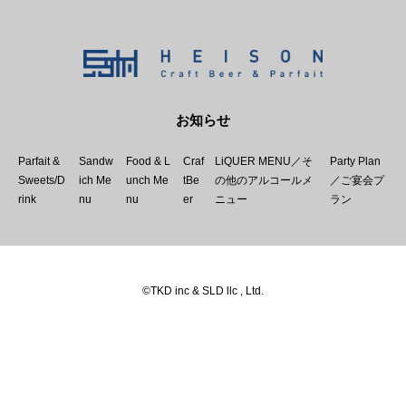
お知らせ
Parfait &
Sandw
Food & L
Craf
LiQUER MENU／そ
Party Plan
Sweets/D
ich Me
unch Me
tBe
の他のアルコールメ
／ご宴会プ
rink
nu
nu
er
ニュー
ラン
©TKD inc & SLD llc , Ltd.